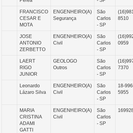
Perea
- SP
FRANCISCO
ENGENHEIRO(A)
São
(16)98
CESAR E
Segurança
Carlos
8510
MOTA
- SP
JOSE
ENGENHEIRO(A)
São
(16)99
ANTONIO
Civil
Carlos
0959
ZERBETTO
- SP
LAERT
GEOLOGO
São
(16)99
RIGO
Outros
Carlos
7370
JUNIOR
- SP
Leonardo
ENGENHEIRO(A)
São
18-996
Lázaro Silva
Civil
Carlos
5955
- SP
MARIA
ENGENHEIRO(A)
São
16992
CRISTINA
Civil
Carlos
ADAMI
- SP
GATTI