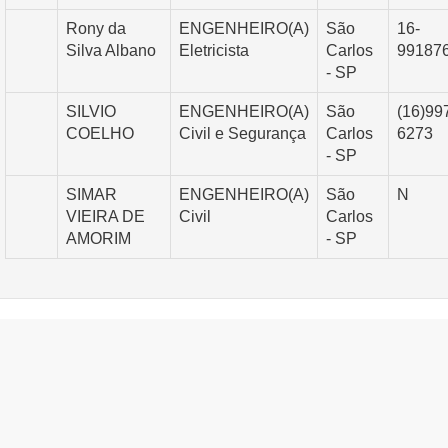
Rony da
ENGENHEIRO(A)
São
16-
Silva Albano
Eletricista
Carlos
99187
- SP
SILVIO
ENGENHEIRO(A)
São
(16)99
COELHO
Civil e Segurança
Carlos
6273
- SP
SIMAR
ENGENHEIRO(A)
São
N
VIEIRA DE
Civil
Carlos
AMORIM
- SP