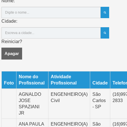
Nome:
Cidade:
Reiniciar?
Apagar
Nome do
Atividade
Foto
Profissional
Profissional
Cidade
Telefo
AGNALDO
ENGENHEIRO(A)
São
(16)99
JOSE
Civil
Carlos
2833
SPAZIANI
- SP
JR
ANA PAULA
ENGENHEIRO(A)
São
(16)99