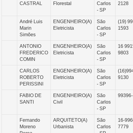
CASTRAL
Florestal
Carlos
2128
- SP
André Luis
ENGENHEIRO(A)
São
(19) 9
Marin
Eletricista
Carlos
1593
Simões
- SP
ANTONIO
ENGENHEIRO(A)
São
16 991
FREDERICO
Eletricista
Carlos
9803
COMIN
- SP
CARLOS
ENGENHEIRO(A)
São
(16)99
ROBERTO
Eletricista
Carlos
9130
PERISSINI
- SP
FABIO DE
ENGENHEIRO(A)
São
99396
SANTI
Civil
Carlos
- SP
Fernando
ARQUITETO(A)
São
16-996
Moreno
Urbanista
Carlos
7779